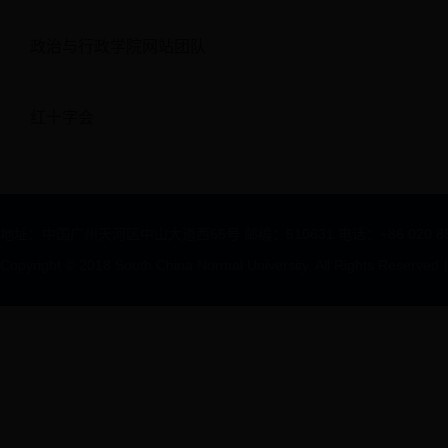
政治与行政学院网站团队
红十字会
地址：中国广州天河区中山大道西55号 邮编：510631 电话：+86 020 85211312
Copyright © 2018 South China Normal University. All Rights Reserved
|