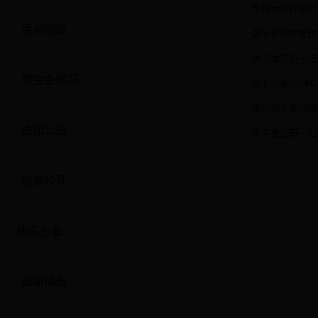
华师大政行学院
活动动态
关于召开共青团
关于推选新一任
学生会概况
关于招募201
华南师大政行学
通知公告
关于推选新一任
信息公开
研究生会
最新动态