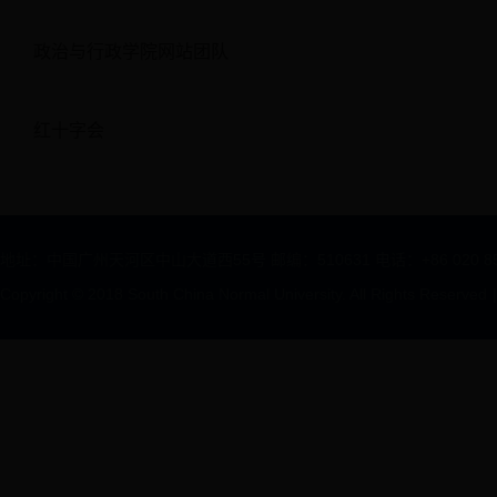
政治与行政学院网站团队
红十字会
地址：中国广州天河区中山大道西55号 邮编：510631 电话：+86 020 85211312
Copyright © 2018 South China Normal University. All Rights Reserved
|