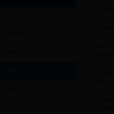
政治与行政学院
团委
2014－201
喜讯：我院团委荣
活动动态
关于召开华师政
关于推选新一任
概况
关于招募201
关于开展2014
通知公告
关于组织开展20
关于开展广东省
信息公开
关于举办第六届
政治与行政学院
学生会
关于政治与行政学