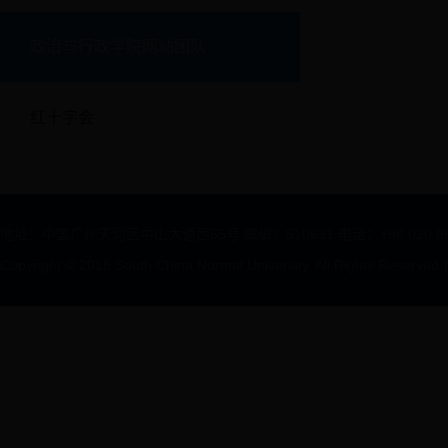
政治与行政学院网站团队
红十字会
地址：中国广州天河区中山大道西55号 邮编：510631 电话：+86 020 85211312
Copyright © 2018 South China Normal University. All Rights Reserved
|