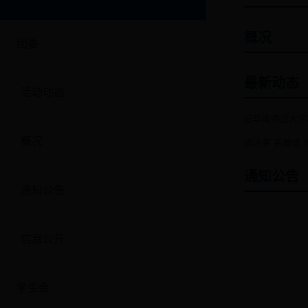
概况
团委
最新动态
活动动态
记华南师范大学2
概况
送凉茶 系情谊 
通知公告
通知公告
信息公开
学生会