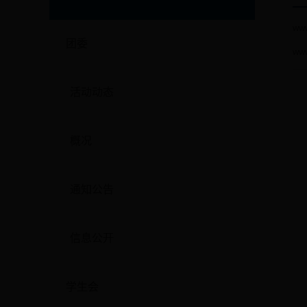
ww
团委
ww
活动动态
概况
通知公告
信息公开
学生会