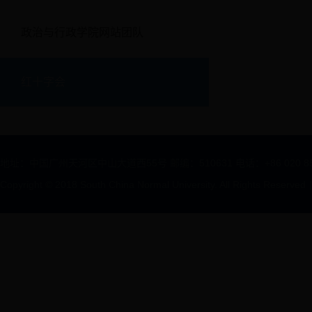
政治与行政学院网站团队
红十字会
地址：中国广州天河区中山大道西55号 邮编：510631 电话：+86 020 85211312
Copyright © 2018 South China Normal University. All Rights Reserved
|