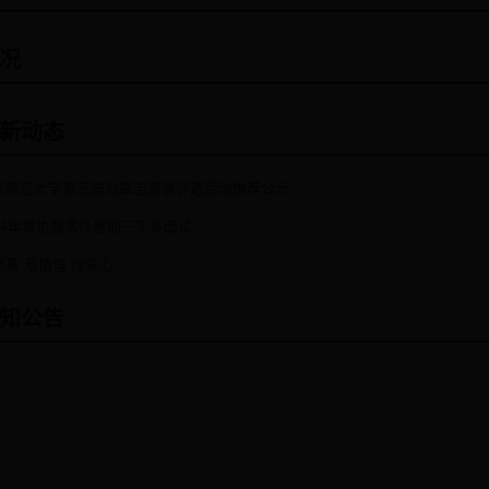
况
新动态
南师范大学第五届勋章志愿者评选活动推荐公示
014年青协服务队暑期三下乡面试
凉茶 系情谊 传爱心
知公告