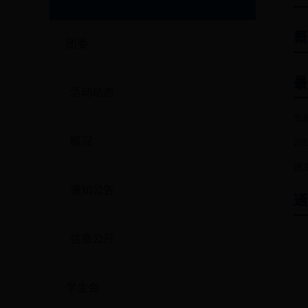
概
团委
最
活动动态
华
概况
2
送
通知公告
通
信息公开
学生会