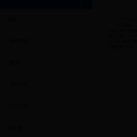
团委
为丰富我院
在比赛前，
大看点就是颜海
第一。最后进行
活动动态
前三甲分别是苏
海娜老师／张舟，
概况
通知公告
信息公开
学生会