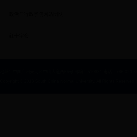
政治与行政学院网站团队
红十字会
地址：中国广州天河区中山大道西55号 邮编：510631 电话：+86 020 85211312
Copyright © 2018 South China Normal University. All Rights Reserved
|