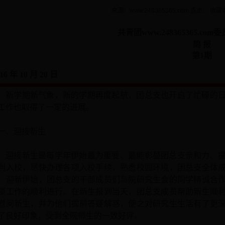
来源：www.248365365.com
点击：
收藏
共青团www.248365365.c
简
报
第
1
期
1
6
年
10
月
20
日
新学期新气象，新的学期再度起航，团总支也开启了忙碌的
工作也取得了一定的进展。
一、
迎接新生
迎接新生是每学年
伊始
最为重要
、
最
能彰显团总支亲和力、
利入校，尽快办理各项入校手续，熟悉校园环境，团总支
全体
。迎新伊始，团总支的干部成员们与院研究生会的同学精诚合
项工作
的
顺利进行。
在新生
报到当天，团总支
成员
帮助新生顺
慰问新生，
并为他们提前答疑解惑，
使之对研究生生活有
了
更
了良好印象，受到全院师生的一致好评。