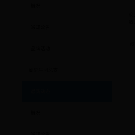
概况
晚
致
通知公告
政
品牌活动
研究生团总支
最新动态
概况
通知公告