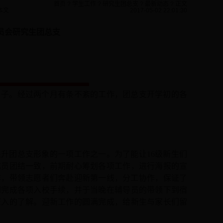
首页
?
学生工作
?
研究生团总支
?
最新动态
? 正文
本文
2017-05-02 22:01:30
om委员会研究生团总支
日子。经过两个月有条不紊的工作，团总支开学初的各
提升团总支形象
的一项工作之一。为了能让
1
6
级新生们
成员
团结一致，
前期耐心筹划各项工作，进行海报的宣
作，
带领志愿者
们
奔赴迎新第一线，分工
协作
，保证了
利完成各项入校手续，并于当晚在辅导员的带领下
到
宿
深入
的了解。迎新工作的圆满完成，给新生与家长们留