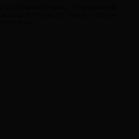
了201
6
届迎新晚会暨中秋晚会。无论是前期筹备还是
以及务实认真
的
工作态度
。
整个活动期间，
大家团结
一
学们
的一致肯定。