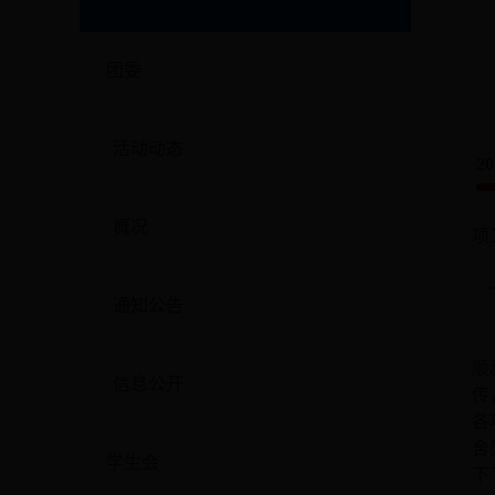
团委
活动动态
20
概况
项
通知公告
顺
信息公开
传
各
舍
学生会
下