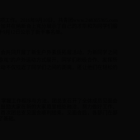
项工作。
201
6
年
9月
10
日，共青团www.248365365.com
参加并
在纳新会上充分展示了自己的才华和为同学们服
9月1
2
日公示了新干事名单。
生会共同开展了新生
户外素质
拓展活动，为
新同学之间
“游戏”的户外运动方式展开，
同学们积极合作、发挥所
活动
不仅
拉近了同学
们之间的
距离，
还
让
他们
在轻松的
，掌握工作程序与方法，团总支召开了全体成员见面会
，鼓励大家在新的大家庭里相处融洽，努力做好工作，
，首次团总支见面会顺利结束。
见面会后，各部门在部
了基础。