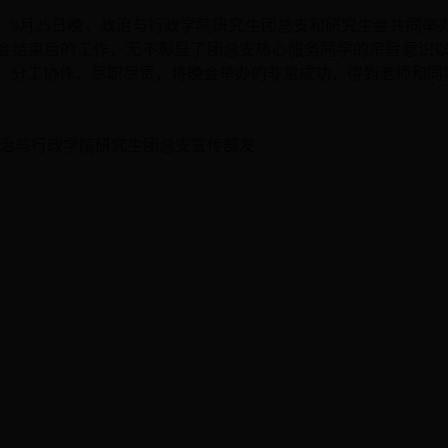
9月25日晚，政治与行政学院研究生团总支和研究生会共同举办
会结束后的工作，
无不
彰显了团总支热心
服务同学的宗旨意识
、分工协作、尽职尽责
，
将
晚会举办的非常成功
，
得到
老师和同
治与行政学院研究生团总支宣传部发