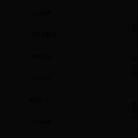
活动动态
委
务
学生会概况
通知公告
相
长
氛
信息公开
研究生会
暨
服
长
最新动态