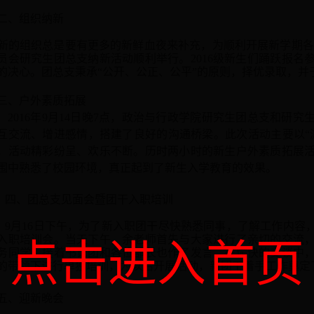
二
、组织纳新
新的组织总是要有更多的新鲜血夜来补充，
为顺利开展新学期各
员会研究生
团
总支纳新活动顺利举行。
201
6
级新生们
踊跃报名
的决心。团总支秉承
“公开、公正、公平”的原则，择优录取，并于
三、
户外素质拓展
201
6
年
9月1
4
日
晚
7点
，政治与行政学院研究生团总支和研究
互
交流
、增进感情，
搭建了良好的沟通桥梁。此次活动主要以
，活动
精彩纷呈
、欢乐
不断。
历时两小时的
新生
户外
素质拓展
围中熟悉了校园环境
，真正起到了新生入学教育的效果
。
四
、团总支见面会暨团干入职培训
9月16日
下午
，为了新入职团干尽快熟悉同事，了解工作内容
入职培训会。
当天下午
，
余老师首先与大家进行了亲切的交流
点击进入首页
务同学，接着书记团和各位部长也作了发言，在愉快的交谈中
的带领下进行单独培训，为以后开展活动，新团干着手工作奠定
五
、迎新晚会