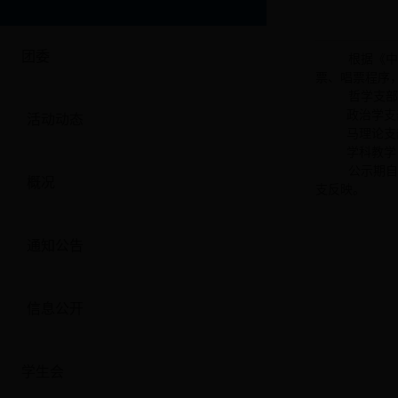
团委
根据《中
票、唱票程序
哲学支部
政治学支
活动动态
马理论支部
学科教学
公示期自
概况
支反映。
通知公告
信息公开
学生会