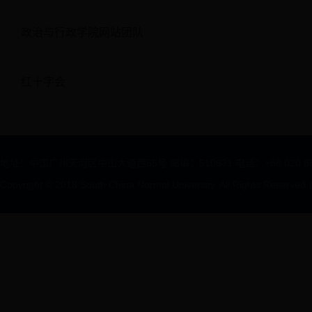
政治与行政学院网站团队
红十字会
地址：中国广州天河区中山大道西55号 邮编：510631 电话：+86 020 85211312
Copyright © 2018 South China Normal University. All Rights Reserved
|