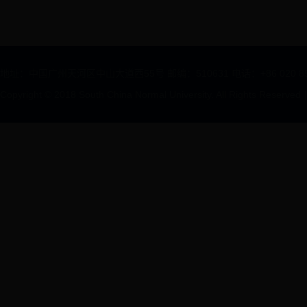
地址：中国广州天河区中山大道西55号 邮编：510631 电话：+86 020 85211312
Copyright © 2018 South China Normal University. All Rights Reserved
|